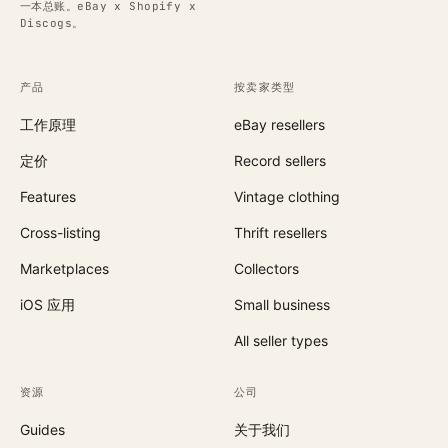
一本总账。eBay x Shopify x
Discogs。
产品
按卖家类型
工作原理
eBay resellers
定价
Record sellers
Features
Vintage clothing
Cross-listing
Thrift resellers
Marketplaces
Collectors
iOS 应用
Small business
All seller types
资源
公司
Guides
关于我们