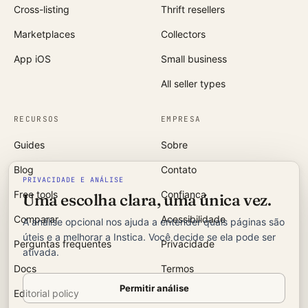
Cross-listing
Thrift resellers
Marketplaces
Collectors
App iOS
Small business
All seller types
RECURSOS
EMPRESA
Guides
Sobre
Blog
Contato
PRIVACIDADE E ANÁLISE
Free tools
Confianca
Uma escolha clara, uma única vez.
Comparar
Acessibilidade
A análise opcional nos ajuda a entender quais páginas são
úteis e a melhorar a Instica. Você decide se ela pode ser
Perguntas frequentes
Privacidade
ativada.
Docs
Termos
Permitir análise
Editorial policy