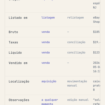
espólio
NJ
Listado em
listagem
relistagem
eBay,
Shopify
Bruto
venda
—
$185.00
Taxas
venda
conciliação
$19.42
Líquido
venda
conciliação
$123.58
Vendido em
venda
—
2026-
05-04
16:12
Localização
aquisição
movimentação
caixa 0
manual
pratele
B
Observações
a qualquer
edição manual
“sola
momento
refeita