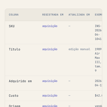
COLUNA
REGISTRADA EM
ATUALIZADA EM
EXEMPLO
SKU
aquisição
—
INS-
2026-
04-
1041
Título
aquisição
edição manual
1989
Air
Max
III,
tam.
9
Adquirido em
aquisição
—
2026-
04-12
Custo
aquisição
—
$42.00
Origem
aquisição
—
venda d