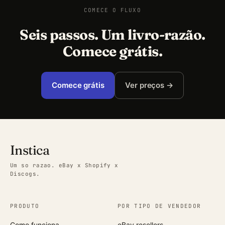
COMECE O FLUXO
Seis passos. Um livro-razão.
Comece grátis.
Comece grátis
Ver preços →
Instica
Um so razao. eBay x Shopify x
Discogs.
PRODUTO
POR TIPO DE VENDEDOR
Como funciona
eBay resellers