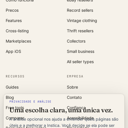
Precos
Record sellers
Features
Vintage clothing
Cross-listing
Thrift resellers
Marketplaces
Collectors
App iOS
Small business
All seller types
RECURSOS
EMPRESA
Guides
Sobre
Blog
Contato
PRIVACIDADE E ANÁLISE
Free tools
Confianca
Uma escolha clara, uma única vez.
Comparar
Acessibilidade
A análise opcional nos ajuda a entender quais páginas são
úteis e a melhorar a Instica. Você decide se ela pode ser